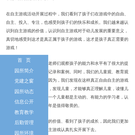
在自主游戏活动开展过程中，我们看到了孩子们在游戏中的自由、
自主、投入、专注，也感受到孩子们的快乐和成长。我们越来越认
识到自主游戏的价值，认识到自主游戏对于幼儿发展的重要意义，
真切地感受到这才是真正属于孩子的游戏，这才是孩子真正需要的
游戏！
首 页
在自主游戏开展过程中老师们观察孩子的能力和水平有了很大的提
园所简介
高，积累了大量的观察记录和案例。同时，我们的儿童观、教育观
也越来越清晰和明确，因为，我们发现在这样真正自由自主的游戏
党建之窗
中我们才能够看见儿童，发现儿童，才能够真正理解儿童，读懂儿
园所动态
童，真正从内心认可每一个儿童都是主动的、有能力的学习者，认
信息公开
可儿童是值得尊重，童年是值得敬畏的。
教育教学
正因为我们看到了游戏的价值、看到了孩子的成长，因此我们更加
后勤管理
坚定信心，一定要将自主游戏认真扎实开展下去。
园所环境